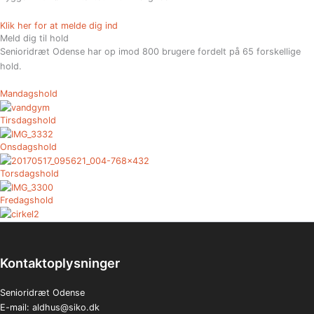
Klik her for at melde dig ind
Meld dig til hold
Senioridræt Odense har op imod 800 brugere fordelt på 65 forskellige
hold.
Mandagshold
Tirsdagshold
Onsdagshold
Torsdagshold
Fredagshold
Kontaktoplysninger
Senioridræt Odense
E-mail:
aldhus@siko.dk