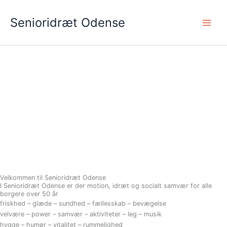
Gå
til
Senioridræt Odense
indholdet
Velkommen til Senioridræt Odense
I Senioridræt Odense er der motion, idræt og socialt samvær for alle
borgere over 50 år
friskhed – glæde – sundhed – fællesskab – bevægelse
velvære – power – samvær – aktiviteter – leg – musik
hygge – humør – vitalitet – rummelighed